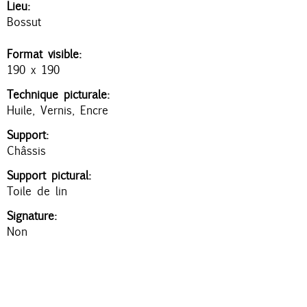
n
Lieu:
Bossut
c
i
Format visible:
190 x 190
p
Technique picturale:
a
Huile, Vernis, Encre
l
Support:
Châssis
Support pictural:
Toile de lin
Signature:
Non