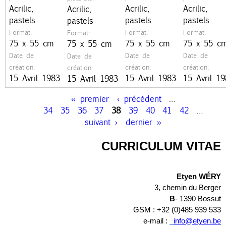
n
Acrilic,
Acrilic,
Acrilic,
Acrilic,
c
pastels
pastels
pastels
pastels
Format:
Format:
Format:
Format:
i
75 x 55 cm
75 x 55 cm
75 x 55 c
75 x 55 cm
p
Date de
Date de
Date de
Date de
création:
création:
création:
création:
a
15 Avril 1983
15 Avril 1983
15 Avril 1
15 Avril 1983
l
« premier
‹ précédent
…
P
34
35
36
37
38
39
40
41
42
…
suivant ›
dernier »
a
g
CURRICULUM VITAE
e
Etyen WÉRY
s
3, chemin du Berger
B
- 1390 Bossut
GSM : +32 (0)485 939 533
e-mail : 
info@etyen.be