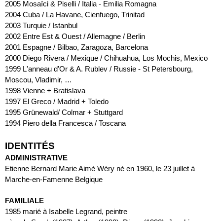
2005
Mosaïci & Piselli / Italia - Emilia Romagna
2004
Cuba / La Havane, Cienfuego, Trinitad
2003
Turquie / Istanbul
2002
Entre Est & Ouest / Allemagne / Berlin
2001
Espagne / Bilbao, Zaragoza, Barcelona
2000
Diego Rivera / Mexique / Chihuahua, Los Mochis, Mexico
1999
L'anneau d'Or & A. Rublev / Russie - St Petersbourg, 
Moscou, Vladimir, …
1998
Vienne + Bratislava
1997
El Greco / Madrid + Toledo
1995
Grünewald/ Colmar + Stuttgard
1994
Piero della Francesca / Toscana
IDENTITÉS
ADMINISTRATIVE
Etienne Bernard Marie Aimé Wéry né en 1960, le 23 juillet à 
Marche-en-Famenne Belgique
FAMILIALE
1985 marié à Isabelle Legrand, peintre