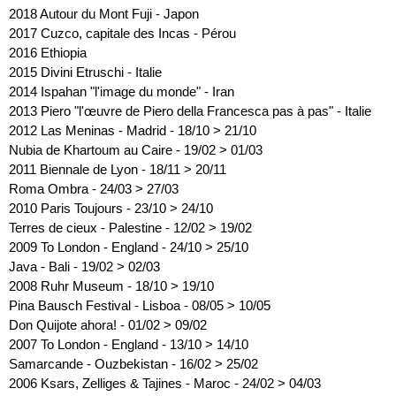
2018 Autour du Mont Fuji - Japon
2017
Cuzco, capitale des Incas - Pérou
2016
Ethiopia
2015
Divini Etruschi - Italie
2014
Ispahan "l'image du monde" - Iran
2013
Piero "l'œuvre de Piero della Francesca pas à pas" - Italie
2012
Las Meninas - Madrid - 18/10 > 21/10
Nubia de Khartoum au Caire - 19/02 > 01/03
2011
Biennale de Lyon - 18/11 > 20/11
Roma Ombra - 24/03 > 27/03
2010
Paris Toujours - 23/10 > 24/10
Terres de cieux - Palestine - 12/02 > 19/02
2009
To London - England - 24/10 > 25/10
Java - Bali - 19/02 > 02/03
2008
Ruhr Museum - 18/10 > 19/10
Pina Bausch Festival - Lisboa - 08/05 > 10/05
Don Quijote ahora! - 01/02 > 09/02
2007
To London - England - 13/10 > 14/10
Samarcande - Ouzbekistan - 16/02 > 25/02
2006
Ksars, Zelliges & Tajines - Maroc - 24/02 > 04/03