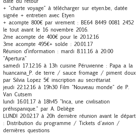
date du retour
+ "charte voyage" à télécharger sur etyen.be, datée
signée + entretien avec Etyen
+ acompte 800€ par virement : BE64 8449 0081 2452
le tout avant le 16 novembre 2016.
2me acompte de 400€ pour le 20.12.16
3me acompte 495€+ solde : 20.01.17
Réunion d’information : mardi 8.11.16 à 20:00
"Apertura"
samedi 17.12.16 à 13h cuisine Péruvienne : Papa a la
huancaina_P. de terre / sauce fromage / piment doux
par Silvia Lopez 5€ inscription au secrétariat
jeudi 22.12.16 à 19h30 Film "Nouveau monde" de P.
Van Cutsem
lundi 16.01.17 à 18h45 "Inca, une civilisation
préhispanique." par A. Deliège
LUNDI 20.02.17 à 20h dernière réunion avant le départ
: Distribution du programme / Tickets d'avion /
dernières questions