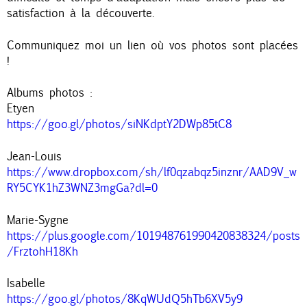
n
satisfaction à la découverte.
c
Communiquez moi un lien où vos photos sont placées
i
!
p
Albums photos :
a
Etyen
l
https://goo.gl/photos/siNKdptY2DWp85tC8
Jean-Louis
https://www.dropbox.com/sh/lf0qzabqz5inznr/AAD9V_w
RY5CYK1hZ3WNZ3mgGa?dl=0
Marie-Sygne
https://plus.google.com/101948761990420838324/posts
/FrztohH18Kh
Isabelle
https://goo.gl/photos/8KqWUdQ5hTb6XV5y9