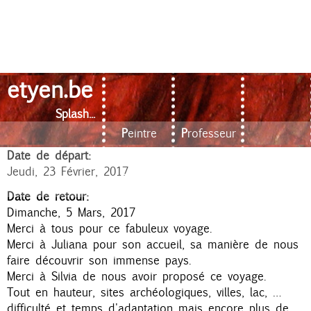
etyen.be
CUZCO - Capitale des
Aller
au
Incas
Splash...
contenu
Peintre
Professeur
M
principal
Date de départ:
Voyageur
Histoire
e
Jeudi, 23 Février, 2017
Contact
Xpo
n
Date de retour:
Dimanche, 5 Mars, 2017
u
Merci à tous pour ce fabuleux voyage.
p
Merci à Juliana pour son accueil, sa manière de nous
faire découvrir son immense pays.
r
Merci à Silvia de nous avoir proposé ce voyage.
i
Tout en hauteur, sites archéologiques, villes, lac, …
difficulté et temps d'adaptation mais encore plus de