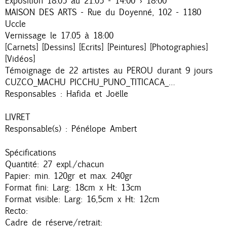
Exposition 18.05 au 21.05 - 14:00 › 18:00
MAISON DES ARTS - Rue du Doyenné, 102 - 1180
Uccle
Vernissage le 17.05 à 18:00
[Carnets] [Dessins] [Ecrits] [Peintures] [Photographies]
[Vidéos]
Témoignage de 22 artistes au PEROU durant 9 jours
CUZCO_MACHU PICCHU_PUNO_TITICACA_…
Responsables : Hafida et Joëlle
LIVRET
Responsable(s) : Pénélope Ambert
Spécifications
Quantité: 27 expl./chacun
Papier: min. 120gr et max. 240gr
Format fini: Larg: 18cm x Ht: 13cm
Format visible: Larg: 16,5cm x Ht: 12cm
Recto:
Cadre de réserve/retrait: